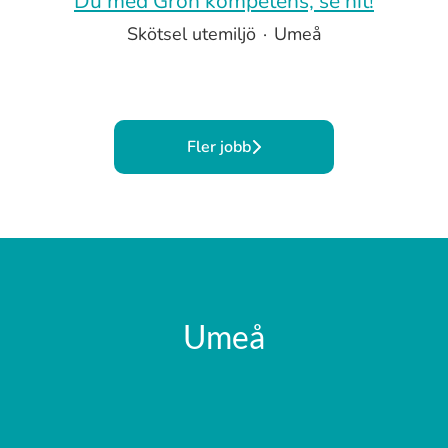
Du med Grön kompetens, se hit!
Skötsel utemiljö
·
Umeå
Fler jobb
Umeå